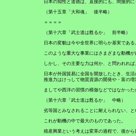
日本の知性と道徳は、直接的にも、間接的に
（第十五章「大和魂」 後半略）
＝＝＝＝
（第十六章「武士道は甦るか」 前半略）
日本の変貌は今や全世界に明らか基実である
このような重大な事業にはさまざまな動機が
しかし、その主要な力は何か、と問われれば
日本が外国貿易に全国を開放したとき、生活
推進力はけっして物質資源の開発や・富の増
ましてや西洋の習慣の模倣などではなかった
（第十六章「武士道は甦るか」 中略）
劣等国とみなされることに耐えられない、と
これが動機の中で最大のものであった。
殖産興業という考えは変革の過程で、後から