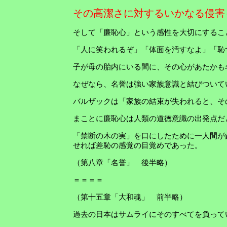
その高潔さに対するいかなる侵害
そして「廉恥心」という感性を大切にするこ
「人に笑われるぞ」「体面を汚すなよ」「恥
子が母の胎内にいる間に、その心があたかも
なぜなら、名誉は強い家族意識と結びついて
バルザックは「家族の結束が失われると、そ
まことに廉恥心は人類の道徳意識の出発点だ
「禁断の木の実」を口にしたために一人間が
せれば差恥の感覚の目覚めであった。
（第八章「名誉」 後半略）
＝＝＝＝
（第十五章「大和魂」 前半略）
過去の日本はサムライにそのすべてを負って