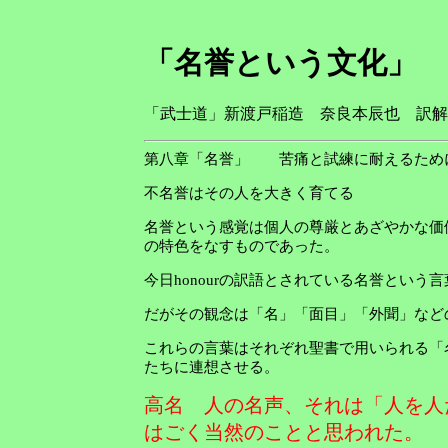
「名誉という文化」
「武士道」新渡戸稲造 奈良本辰也 訳解
第八章「名誉」 苦痛と試練に耐えるため
不名誉はその人を大きく育てる
名誉という感覚は個人の尊厳とあざやかな価
の特色をなすものであった。
今日honourの訳語とされている名誉とい
だがその観念は「名」「面目」「外聞」など
これらの言葉はそれぞれ聖書で用いられる「
たちに連想させる。
高名 人の名声、それは「人を人
はごく当然のことと思われた。