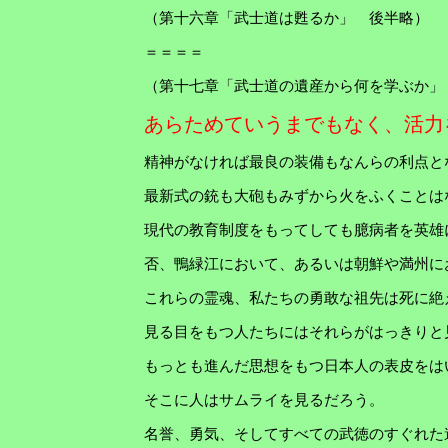
（第十六章「武士道は甦るか」 後半略）
＝＝＝＝
（第十七章「武士道の遺産から何を学ぶか」
あらためていうまでもなく、活力
精神がなければ最良の装備もなんらの利点と
最新式の銃も大砲もみずから火をふくことは
現代の教育制度をもってしても臆病者を英雄
否、鴨緑江において、あるいは朝鮮や満州に
これらの霊魂、私たちの勇敢な祖先は死に絶
見る目をもつ人たちにはそれらがはっきりと
もっとも進んだ思想をもつ日本人の表皮をは
そこに人はサムライを見るだろう。
名誉、勇気、そしてすべての武徳のすぐれた