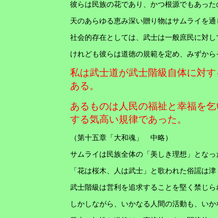
彼らは民族の花であり、かつ根源でもあった
天のあらゆる恵み深い贈り物はサムライを通
社会的存在としては、武士は一般庶民に対し
けれども彼らは道徳の規範を定め、みずから
私は武士道が武士階級自体に対す
ある。
あるものは人民の福祉と幸福を乞
する気高い規律であった。
（第十五章「大和魂」 中略）
サムライは民族全体の「美しき理想」となっ
「花は桜木、人は武士」と歌われた俗謡は津
武士階級は営利を追求することを堅く禁じら
しかしながら、いかなる人間の活動も、いか