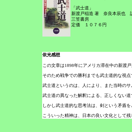
「武士道」
新渡戸稲造 著 奈良本辰也 
三笠書房
定価 １０７６円
依光感想
この文章は1898年にアメリカ滞在中の新渡
そのため戦争での勝利までも武士道的な視点
武士道というのは、人により、また当時のサ
武士道の異なった解釈による、正しくない道
しかし武士道的な思考法は、剣という矛盾を
こういった精神は、日本の良い文化として残