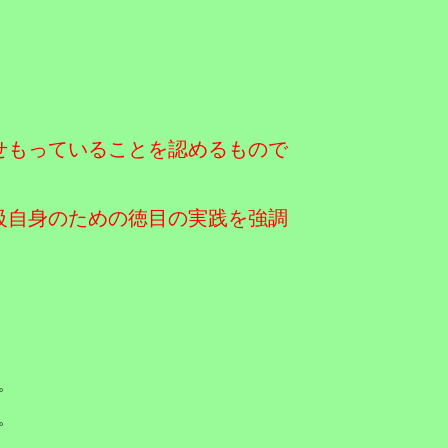
せもっていることを認めるもので
級自身のための徳目の実践を強調
。
。